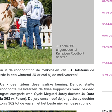
07-05-2
04-05-2
30-04-2
01-04-2
Ju Lonia 360
27-03-2
uitgeroepen tot
Kampioen Roodbont
Vaarzen
23-03-2
ten in de roodbontring de melkkoeien van
JU Holsteins
de
erde in een winnend JU-drietal bij de melkvaarzen!
13-03-2
enk deel tijdens deze jaarlijke keuring. De dag startte
t roodbonte melkvaarzen de twee kopposities werd bekleed
 jongste categorie won Cycle Mcgucci Jordy-dochter
Ju Dora
ia 362
(v. Power). De jury omschreef de jonge Jordy-dochter
nia 362 tot de vaars met het beste uier van deze rubriek.
FOKB