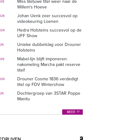
Miss Betuwe titel weer naar de
026
Willem's Hoeve
Johan Uenk zeer succesvol op
026
videokeuring Loenen
Hedra Holsteins succesvol op de
026
UFF Show
Unieke dubbelslag voor Drouner
026
Holsteins
Mabel-lijn blijft imponeren:
026
nakomeling Marcha pakt reserve
titel!
Drouner Cosmo 1836 verdedigt
026
titel op FDV Wintershow
Dochtergroep van 3STAR Poppe
026
Manitu
MEER
EDRIJVEN