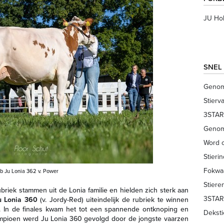
JU Hol
SNEL
Genom
Stierv
3STAR
Genom
Word o
Stieri
Fokwa
1b Ju Lonia 362 v. Power
Stiere
riek stammen uit de Lonia familie en hielden zich sterk aan
3STAR
u Lonia 360
(v. Jordy-Red) uiteindelijk de rubriek te winnen
. In de finales kwam het tot een spannende ontknoping en
Deksti
ampioen werd Ju Lonia 360 gevolgd door de jongste vaarzen