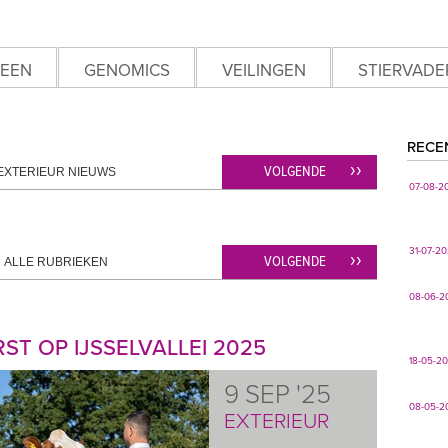
EEN
GENOMICS
VEILINGEN
STIERVADE
RECE
VOLGENDE
EXTERIEUR NIEUWS
07-08-2
31-07-2
VOLGENDE
ALLE RUBRIEKEN
08-06-2
ST OP IJSSELVALLEI 2025
18-05-2
9 SEP '25
08-05-2
EXTERIEUR