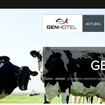
ACTUEEL
G
home
actueel
ju holsteins overheerst op ij