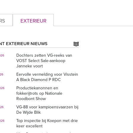
RS
EXTERIEUR
NT EXTERIEUR NIEUWS
Dochters zetten VG-reeks van
026
VOST Select Sale-aankoop
Janneke voort
Eervolle vermelding voor Visstein
026
A Black Diamond P RDC
Productiekanonnen en
026
fokkerijtrots op Nationale
Roodbont Show
VG-88 voor kampioensvaarzen bij
026
De Wijde Blik
Top inspectie bij Koepon met drie
026
keer excellent