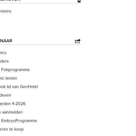
steins
 NAAR
ics
aders
 Fokprogramma
ic testen
ok lid van GenHotel
ndexen
arden 4-2026
n aanmelden
 EmbryoProgramma
eren te koop