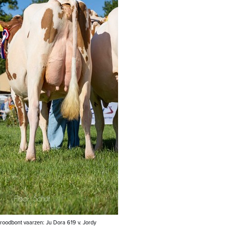
roodbont vaarzen: Ju Dora 619 v. Jordy