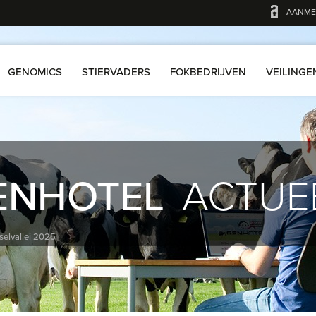
AANME
GENOMICS
STIERVADERS
FOKBEDRIJVEN
VEILINGE
ENHOTEL
ACTUE
sselvallei 2025