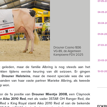
07-05-2
04-05-2
30-04-2
01-04-2
27-03-2
Drouner Cosmo 1836
VG-89, de Algemeen
Kampioene FDV 2025
23-03-2
 geleden, maar de familie Albring is nog steeds aan het
kten tijdens eerste keuring van dit seizoen. Er gingen
13-03-2
an
Drouner Holsteins
, maar de meest speciale was die van
handen van haar vaste partner Marieke Albring, als tweede
ap won.
or de 1a positie van
Drouner Mientje 2008,
een Claynook
r Aiko 2010 Red
, met als vader 3STAR OH Ranger Red, die
-Red x King Royal stamt Aiko 2010 Red af van de bekende
FOKB