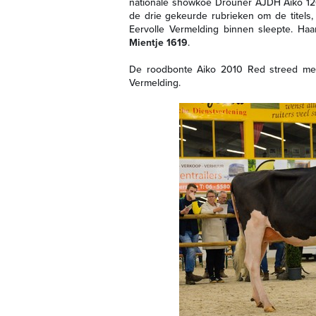
nationale showkoe Drouner AJDH Aiko 126
de drie gekeurde rubrieken om de titels,
Eervolle Vermelding binnen sleepte. H
Mientje 1619
.
De roodbonte Aiko 2010 Red streed mee
Vermelding.