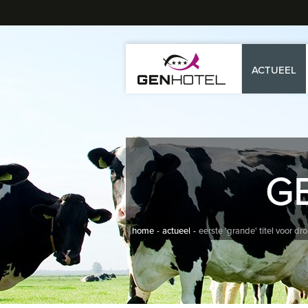
ACTUEEL
G
home
actueel
eerste 'grande' titel voor 