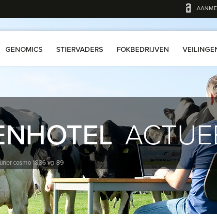
AANME
GENOMICS
STIERVADERS
FOKBEDRIJVEN
VEILINGE
ENHOTEL
ACTUE
drouner cosmo 1836 vg-89