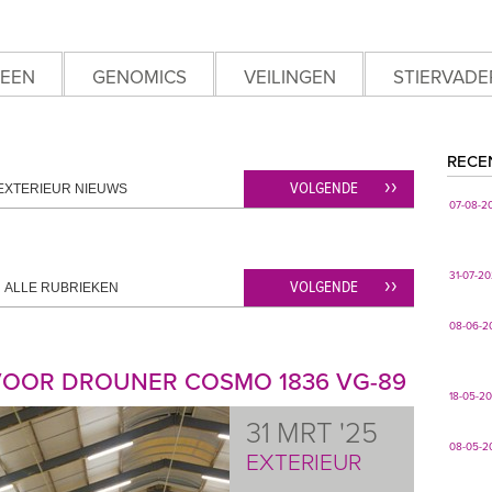
EEN
GENOMICS
VEILINGEN
STIERVADE
RECE
VOLGENDE
EXTERIEUR NIEUWS
07-08-2
31-07-2
VOLGENDE
ALLE RUBRIEKEN
08-06-2
 VOOR DROUNER COSMO 1836 VG-89
18-05-2
31 MRT '25
08-05-2
EXTERIEUR