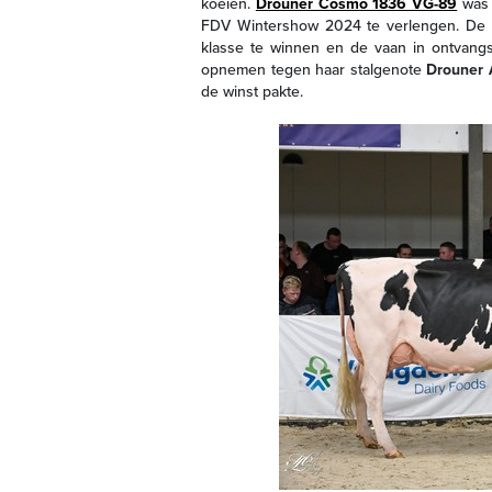
koeien.
Drouner Cosmo 1836 VG-89
was 
FDV Wintershow 2024 te verlengen. De ee
klasse te winnen en de vaan in ontvangst
opnemen tegen haar stalgenote
Drouner 
de winst pakte.