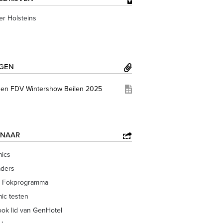
r Holsteins
AGEN
gen FDV Wintershow Beilen 2025
 NAAR
ics
aders
 Fokprogramma
ic testen
ok lid van GenHotel