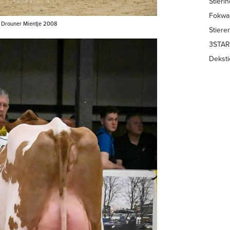
Stieri
Fokwa
Drouner Mientje 2008
Stiere
3STAR
Deksti