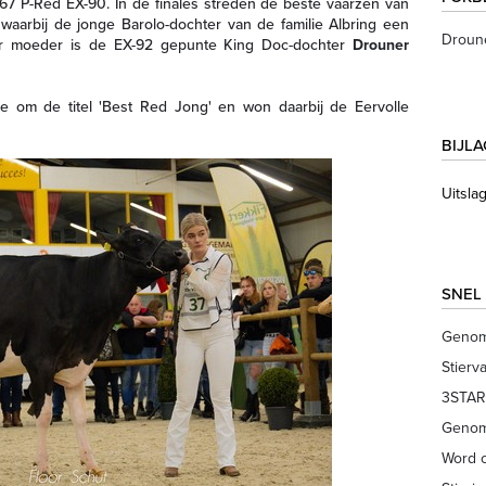
7 P-Red EX-90. In de finales streden de beste vaarzen van
 waarbij de jonge Barolo-dochter van de familie Albring een
Droune
aar moeder is de EX-92 gepunte King Doc-dochter
Drouner
 om de titel 'Best Red Jong' en won daarbij de Eervolle
BIJL
Uitsla
SNEL
Genom
Stierv
3STAR
Genom
Word o