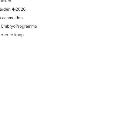
ndexen
arden 4-2026
n aanmelden
 EmbryoProgramma
eren te koop