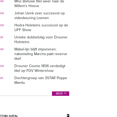
Miss Betuwe titel weer naar de
026
Willem's Hoeve
Johan Uenk zeer succesvol op
026
videokeuring Loenen
Hedra Holsteins succesvol op de
026
UFF Show
Unieke dubbelslag voor Drouner
026
Holsteins
Mabel-lijn blijft imponeren:
026
nakomeling Marcha pakt reserve
titel!
Drouner Cosmo 1836 verdedigt
026
titel op FDV Wintershow
Dochtergroep van 3STAR Poppe
026
Manitu
MEER
EDRIJVEN